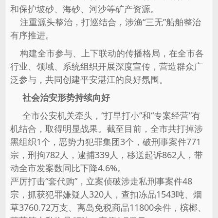
和保护坡砂、海砂、河沙等矿产资源。
注重源头整治，打巡结合，涉渔“三无”船舶整治
有序推进。
构建全市参与、上下联动的传播格局，在全市各
行业、领域、系统组织开展深度宣传，营造群众广
泛参与，共同创建平安湛江的良好氛围。
社会治安形势持续向好
全市公安机关牵头，“打早打小”和“专案经营”有
机结合，取得明显战果。截至目前，全市共打掉涉
黑组织1个，恶势力犯罪集团3个，破刑事案件771
宗，刑拘782人，逮捕339人，移送起诉862人，带
动全市发案数同比下降4.6%。
严厉打击“套代购”，立案侦破涉走私刑事案件48
宗，抓获犯罪嫌疑人320人，查扣冻品1543吨、烟
草3760.72万支、离岛免税商品11800余件，槟榔、