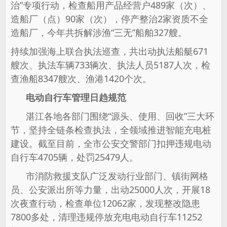
治”专项行动，检查船用产品经营户489家（次）、
造船厂（点）90家（次），停产整治2家资质不全
造船厂，今年共拆解涉渔“三无”船舶327艘。
持续加强海上联合执法巡查，共出动执法船艇671
艘次、执法车辆733辆次、执法人员5187人次，检
查渔船8347艘次、渔港1420个次。
电动自行车管理日趋规范
湛江各地各部门围绕“源头、使用、回收”三大环
节，坚持全链条检查执法，全领域推进智能充电桩
建设。截至目前，全市公安交警部门扣押违规电动
自行车4705辆，处罚25479人。
市消防救援支队广泛发动行业部门、镇街网格
员、公安派出所等力量，出动25000人次，开展18
次夜查行动，检查单位12062家，发现整改隐患
7800多处，清理违规停放充电电动自行车11252