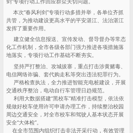
剑”专项行动工作回应群众关切问题。
本次“春风利剑”专项行动多措并举，
各单位齐抓
共管，
为推动建设更高水平的
平安湛江、法治湛江
发挥了重要作用。
建立健全信息报送、宣传发动、督导督办等常态
化工作机制，全市各级各部门强力推进各项措施落
地落实，专项行动工作基础不断夯实。
坚持严打整治、攻城拔寨，重点打击涉黄赌毒、
电信网络诈骗、套代购走私等突出违法犯罪行为。
严格检查执法，全力推进智能充电桩建设，开展
交通秩序整治，电动自行车管理日趋规范。
利用大数据搭建“黑校车”精准打击模型，依法依
规做好校车使用许可申请办理工作，持续整治校园
周边交通安全，对全市校车和驾驶人基本状态开展
安全“大体检”。
在全市范围内组织打击非法开采行动，有效管理