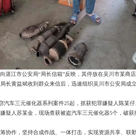
有群众向湛江市公安局“局长信箱”反映，其停放在吴川市某商
安局长黄益斌收到群众来信后，迅速组织吴川市公安局成
汽车三元催化器系列案件25起，抓获犯罪嫌疑人陈某仔
嫌疑人苏某金，现场查获被盗汽车三元催化器5个，破获
协作，坚持合成作战、一体打击，实现资源共享、联勤