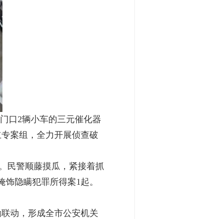
店门口2辆小车的三元催化器
立专案组，全力开展侦查破
。民警顺藤摸瓜，紧接着抓
掩饰隐瞒犯罪所得案1起。
联动，形成全市公安机关