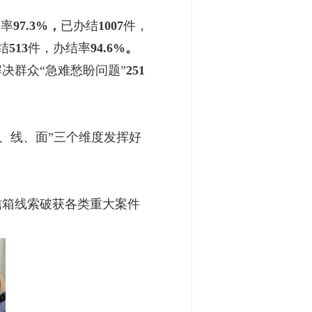
。
复率
97.3%，
已办结
1007
件，
结
513
件，办结率
94.6%。
决群众“急难愁盼问题”
251
、线、面”三个维度发挥好
箱线索破获各类重大案件