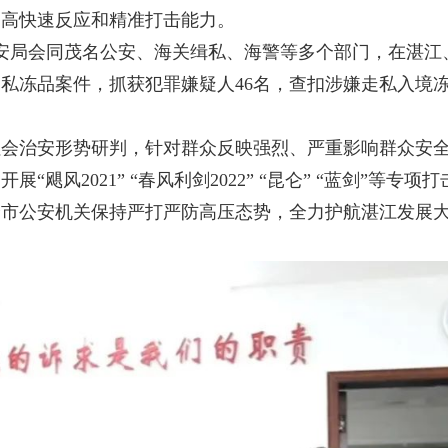
提高快速反应和精准打击能力。
安局会同茂名公安、海关缉私、海警等多个部门，在湛江
私冻品案件，抓获犯罪嫌疑人46名，查扣涉嫌走私入境
治安形势研判，针对群众反映强烈、严重影响群众安全
“飓风2021” “春风利剑2022” “昆仑” “蓝剑”等
全市公安机关保持严打严防高压态势，全力护航湛江发展