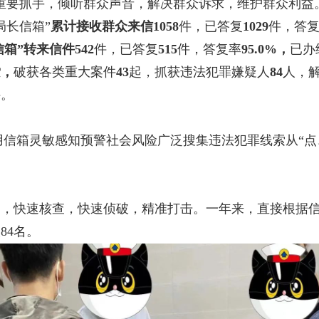
重要抓手，倾听群众声音，解决群众诉求，维护群众利益
局长信箱”
累计接收群众来信
1058
件，已答复
1029
件，答
信箱”转来信件
542
件，已答复
515
件，答复率
95.0%，
已办
索，
破获各类重大案件
43
起，抓获违法犯罪嫌疑人
84
人，解
件。
箱灵敏感知预警社会风险广泛搜集违法犯罪线索从“点
快速核查，快速侦破，精准打击。一年来，直接根据信
84名。