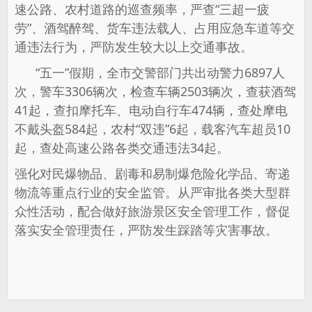
速公路、农村道路的巡查频率，严查“三超一疲
劳”、酒驾醉驾、货车违法载人、占用应急车道等交
通违法行为，严防发生较大以上交通事故。
“五一”假期，全市交警部门共出动警力6897人
次，警车3306辆次，检查车辆2503辆次，查获酒驾
41起，查扣摩托车、电动自行车474辆，查处摩电
不戴头盔584起，农村“双违”6起，载客汽车超员10
起，查处高速公路各类交通违法34起。
强化对民爆物品、剧毒和易制爆危险化学品、寄递
物流等重点行业的安全监管。从严审批各类大型群
众性活动，配合做好旅游景区安全管理工作，督促
落实安全管理责任，严防发生踩踏等灾害事故。