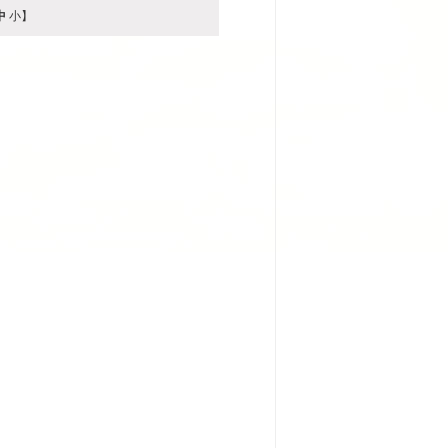
中
小
】